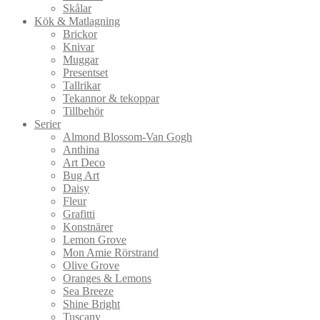
Skålar
Kök & Matlagning
Brickor
Knivar
Muggar
Presentset
Tallrikar
Tekannor & tekoppar
Tillbehör
Serier
Almond Blossom-Van Gogh
Anthina
Art Deco
Bug Art
Daisy
Fleur
Grafitti
Konstnärer
Lemon Grove
Mon Amie Rörstrand
Olive Grove
Oranges & Lemons
Sea Breeze
Shine Bright
Tuscany