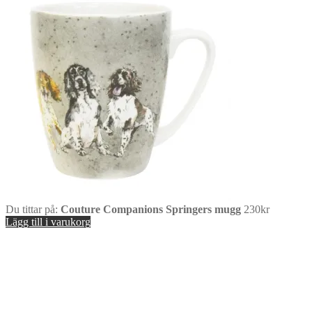
Du tittar på:
Couture Companions Springers mugg
230
kr
Lägg till i varukorg