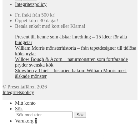
Integritetspolicy
Fri frakt från 500 kr!
Öppet köp i 30 dagar!
Betala enkelt med kort eller Klarna!
Present till henne som älskar inredning – 15 idéer för alla
budgetar
William Morris mönsterhistoria – från tapetdesigner till tidlösa
köksprylar
Willow Bough & Acorn – naturmönstren som fortfarande
pryder svenska kök
Strawberry Thief – historien bakom William Morris mest
älskade mönster
© Presentaffären 2026
Integritetspolicy
Mitt konto
Sök
Sök
Sök
efter:
Varukorg
0