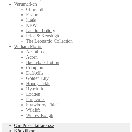
Varumärken
Churchill
Fiskars
Iittala
KEW
London Pottery
Price & Kensington
The Leonardo Collection
William Morris
Acanthus
Acorn
Bachelor's Button
Compton
Daffodils
Golden Lily
Honeysuckle
Hyacinth
Lodden
Pimpernel
Strawberry Thief
Wildlife
Willow Bough
Om Presentaffaren.se
Köpvillkor