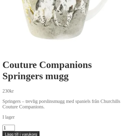
Couture Companions
Springers mugg
230
kr
Springers – trevlig porslinsmugg med spaniels från Churchills
Couture Companions.
I lager
Couture
Companions
Lägg till i varukorg