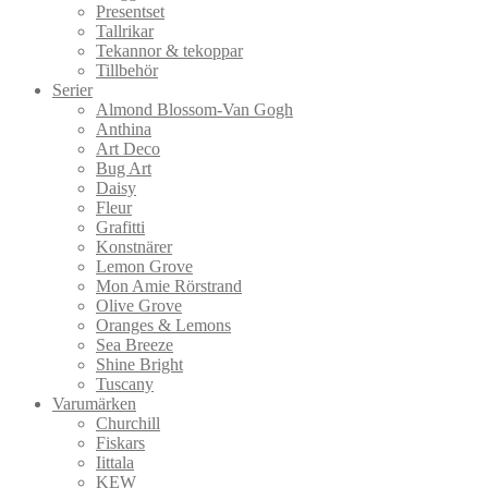
Presentset
Tallrikar
Tekannor & tekoppar
Tillbehör
Serier
Almond Blossom-Van Gogh
Anthina
Art Deco
Bug Art
Daisy
Fleur
Grafitti
Konstnärer
Lemon Grove
Mon Amie Rörstrand
Olive Grove
Oranges & Lemons
Sea Breeze
Shine Bright
Tuscany
Varumärken
Churchill
Fiskars
Iittala
KEW