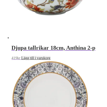
Djupa tallrikar 18cm, Anthina 2-p
419
kr
Lägg till i varukorg