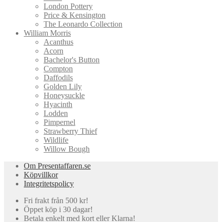
London Pottery
Price & Kensington
The Leonardo Collection
William Morris
Acanthus
Acorn
Bachelor's Button
Compton
Daffodils
Golden Lily
Honeysuckle
Hyacinth
Lodden
Pimpernel
Strawberry Thief
Wildlife
Willow Bough
Om Presentaffaren.se
Köpvillkor
Integritetspolicy
Fri frakt från 500 kr!
Öppet köp i 30 dagar!
Betala enkelt med kort eller Klarna!