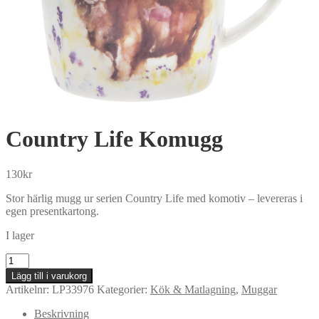
Country Life Komugg
130
kr
Stor härlig mugg ur serien Country Life med komotiv – levereras i
egen presentkartong.
I lager
Country
Life
Lägg till i varukorg
Komugg
Artikelnr:
LP33976
Kategorier:
Kök & Matlagning
,
Muggar
mängd
Beskrivning