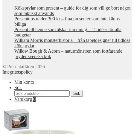
Köksprylar som present – guide för dig som vill ge bort något
som faktiskt används
Presenttips under 300 kr – fina presenter som inte känns
billiga
Present till henne som älskar inredning – 15 idéer för alla
budgetar
William Morris mönsterhistoria – från tapetdesigner till tidlösa
köksprylar
Willow Bough & Acorn – naturmönstren som fortfarande
pryder svenska kök
© Presentaffären 2026
Integritetspolicy
Mitt konto
Sök
Sök
Sök
efter:
Varukorg
0