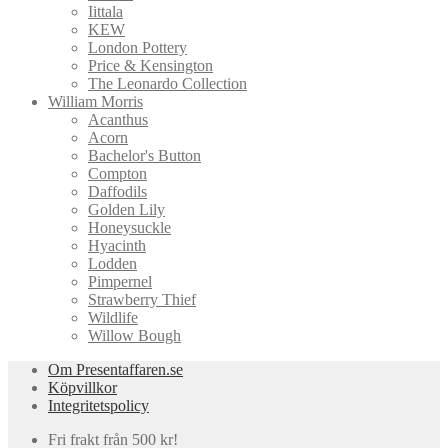
Iittala
KEW
London Pottery
Price & Kensington
The Leonardo Collection
William Morris
Acanthus
Acorn
Bachelor's Button
Compton
Daffodils
Golden Lily
Honeysuckle
Hyacinth
Lodden
Pimpernel
Strawberry Thief
Wildlife
Willow Bough
Om Presentaffaren.se
Köpvillkor
Integritetspolicy
Fri frakt från 500 kr!