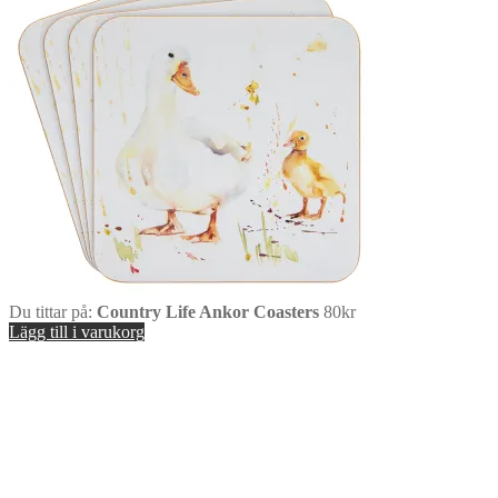
Du tittar på:
Country Life Ankor Coasters
80
kr
Lägg till i varukorg