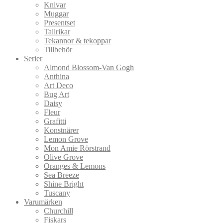
Knivar
Muggar
Presentset
Tallrikar
Tekannor & tekoppar
Tillbehör
Serier
Almond Blossom-Van Gogh
Anthina
Art Deco
Bug Art
Daisy
Fleur
Grafitti
Konstnärer
Lemon Grove
Mon Amie Rörstrand
Olive Grove
Oranges & Lemons
Sea Breeze
Shine Bright
Tuscany
Varumärken
Churchill
Fiskars