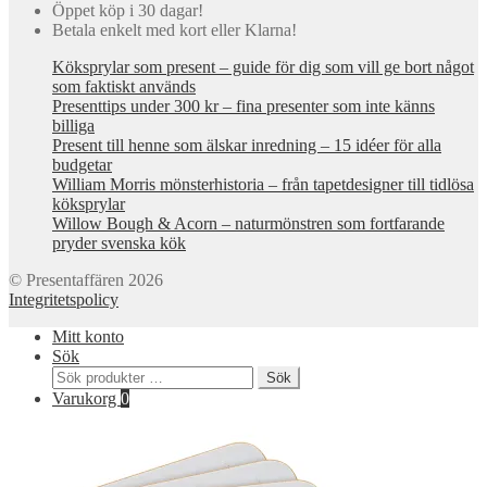
Öppet köp i 30 dagar!
Betala enkelt med kort eller Klarna!
Köksprylar som present – guide för dig som vill ge bort något
som faktiskt används
Presenttips under 300 kr – fina presenter som inte känns
billiga
Present till henne som älskar inredning – 15 idéer för alla
budgetar
William Morris mönsterhistoria – från tapetdesigner till tidlösa
köksprylar
Willow Bough & Acorn – naturmönstren som fortfarande
pryder svenska kök
© Presentaffären 2026
Integritetspolicy
Mitt konto
Sök
Sök
Sök
efter:
Varukorg
0