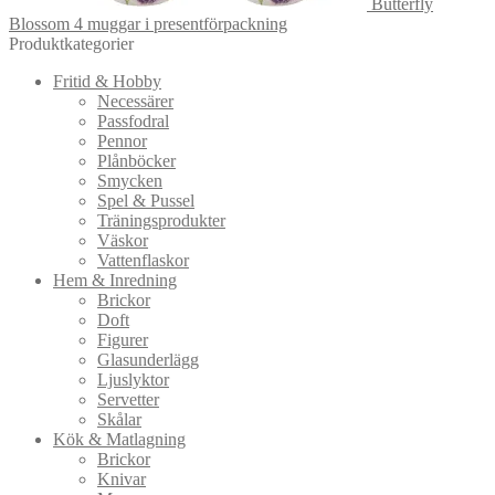
Butterfly
Blossom 4 muggar i presentförpackning
Produktkategorier
Fritid & Hobby
Necessärer
Passfodral
Pennor
Plånböcker
Smycken
Spel & Pussel
Träningsprodukter
Väskor
Vattenflaskor
Hem & Inredning
Brickor
Doft
Figurer
Glasunderlägg
Ljuslyktor
Servetter
Skålar
Kök & Matlagning
Brickor
Knivar