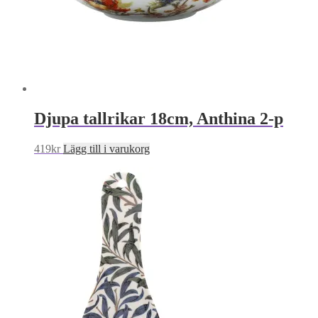
Djupa tallrikar 18cm, Anthina 2-p
419
kr
Lägg till i varukorg