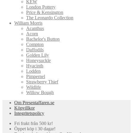
KEW
London Pottery
Price & Kensington
The Leonardo Collection
William Morris
Acanthus
Acorn
Bachelor's Button
Compton
Daffodils
Golden Lily
Honeysuckle
Hyacinth
Lodden
Pimpernel
Strawberry Thief
Wildlife
Willow Bough
Om Presentaffaren.se
Köpvillkor
Integritetspolicy
Fri frakt från 500 kr!
Öppet köp i 30 dagar!