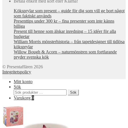
Betala enkelt med kort eller Klarna!
Köksprylar som present – guide för dig som vill ge bort något
som faktiskt används
Presenttips under 300 kr – fina presenter som inte känns
billiga
Present till henne som älskar inredning – 15 idéer för alla
budgetar
William Morris mönsterhistoria – från tapetdesigner till tidlösa
köksprylar
Willow Bough & Acorn – naturmönstren som fortfarande
pryder svenska kök
© Presentaffären 2026
Integritetspolicy
Mitt konto
Sök
Sök
Sök
efter:
Varukorg
0