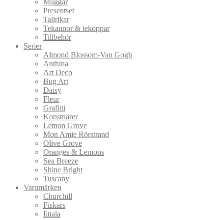
Muggar
Presentset
Tallrikar
Tekannor & tekoppar
Tillbehör
Serier
Almond Blossom-Van Gogh
Anthina
Art Deco
Bug Art
Daisy
Fleur
Grafitti
Konstnärer
Lemon Grove
Mon Amie Rörstrand
Olive Grove
Oranges & Lemons
Sea Breeze
Shine Bright
Tuscany
Varumärken
Churchill
Fiskars
Iittala