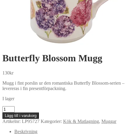
Butterfly Blossom Mugg
130
kr
Mugg i fint porslin ur den romantiska Butterfly Blossom-serien –
levereras i fin presentförpackning.
I lager
Butterfly
Blossom
Lägg till i varukorg
Mugg
Artikelnr:
LP95727
Kategorier:
Kök & Matlagning
,
Muggar
mängd
Beskrivning