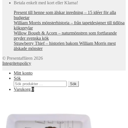
Betala enkelt med kort eller Klarna!
Present till henne som älskar inredning – 15 idéer för alla
budgetar
William Morris mönsterhistoria – från tapetdesigner till tidlösa
köksprylar
Willow Bough & Acorn – naturmönstren som fortfarande
pryder svenska kök
Strawberry Thief – historien bakom William Morris mest
älskade mönster
© Presentaffären 2026
Integritetspolicy
Mitt konto
Sök
Sök
Sök
efter:
Varukorg
0