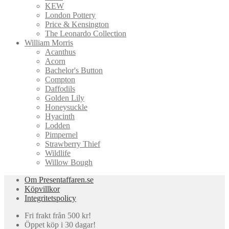
KEW
London Pottery
Price & Kensington
The Leonardo Collection
William Morris
Acanthus
Acorn
Bachelor's Button
Compton
Daffodils
Golden Lily
Honeysuckle
Hyacinth
Lodden
Pimpernel
Strawberry Thief
Wildlife
Willow Bough
Om Presentaffaren.se
Köpvillkor
Integritetspolicy
Fri frakt från 500 kr!
Öppet köp i 30 dagar!