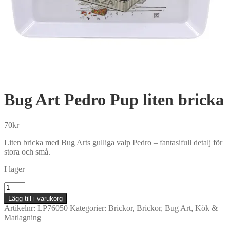
Bug Art Pedro Pup liten bricka
70
kr
Liten bricka med Bug Arts gulliga valp Pedro – fantasifull detalj för
stora och små.
I lager
Bug
Art
Lägg till i varukorg
Pedro
Artikelnr:
LP76050
Kategorier:
Brickor
,
Brickor
,
Bug Art
,
Kök &
Pup
Matlagning
liten