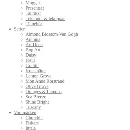
Muggar
Presentset
Tallrikar
Tekannor & tekoppar
Tillbehör
Serier
Almond Blossom-Van Gogh
Anthina
Art Deco
Bug Art
Daisy
Fleur
Grafitti
Konstnärer
Lemon Grove
Mon Amie Rörstrand
Olive Grove
Oranges & Lemons
Sea Breeze
Shine Bright
Tuscany
Varumärken
Churchill
Fiskars
Iittala