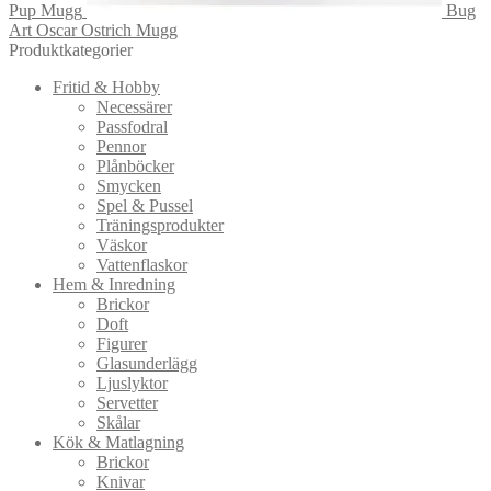
Pup Mugg
Bug
Art Oscar Ostrich Mugg
Produktkategorier
Fritid & Hobby
Necessärer
Passfodral
Pennor
Plånböcker
Smycken
Spel & Pussel
Träningsprodukter
Väskor
Vattenflaskor
Hem & Inredning
Brickor
Doft
Figurer
Glasunderlägg
Ljuslyktor
Servetter
Skålar
Kök & Matlagning
Brickor
Knivar