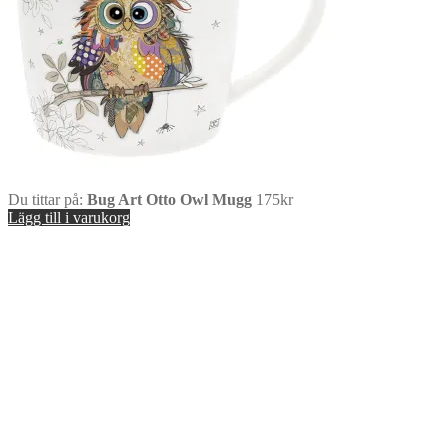
Du tittar på:
Bug Art Otto Owl Mugg
175
kr
Lägg till i varukorg