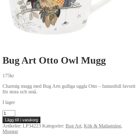
Bug Art Otto Owl Mugg
175
kr
Charmig mugg med Bug Arts gulliga uggla Otto – fantasifull favorit
för stora och små.
I lager
Bug
Art
Lägg till i varukorg
Otto
Artikelnr:
LP34223
Kategorier:
Bug Art
,
Kök & Matlagning
,
Owl
Muggar
Mugg