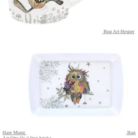
Bug Art Hesper
Hare Mugg
Bug