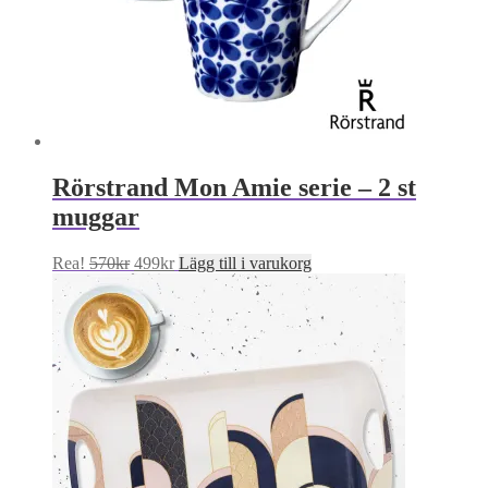
Rörstrand Mon Amie serie – 2 st
muggar
Det
Det
Rea!
570
kr
499
kr
Lägg till i varukorg
ursprungliga
nuvarande
priset
priset
var:
är:
570kr.
499kr.