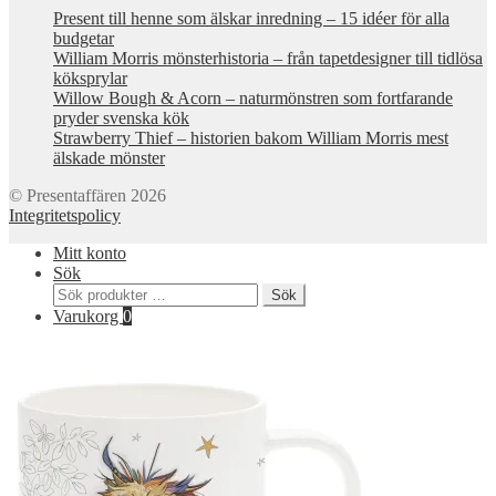
Present till henne som älskar inredning – 15 idéer för alla
budgetar
William Morris mönsterhistoria – från tapetdesigner till tidlösa
köksprylar
Willow Bough & Acorn – naturmönstren som fortfarande
pryder svenska kök
Strawberry Thief – historien bakom William Morris mest
älskade mönster
© Presentaffären 2026
Integritetspolicy
Mitt konto
Sök
Sök
Sök
efter:
Varukorg
0