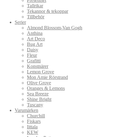
Presentset
Tallrikar
Tekannor & tekoppar
Tillbehör
Serier
Almond Blossom-Van Gogh
Anthina
Art Deco
Bug Art
Daisy
Fleur
Grafitti
Konstnärer
Lemon Grove
Mon Amie Rörstrand
Olive Grove
Oranges & Lemons
Sea Breeze
Shine Bright
Tuscany
Varumärken
Churchill
Fiskars
Iittala
KEW