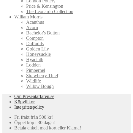
London Pottery
Price & Kensington
The Leonardo Collection
William Morris
Acanthus
Acorn
Bachelor's Button
Compton
Daffodils
Golden Lily
Honeysuckle
Hyacinth
Lodden
Pimpernel
Strawberry Thief
Wildlife
Willow Bough
Om Presentaffaren.se
Köpvillkor
Integritetspolicy
Fri frakt från 500 kr!
Öppet köp i 30 dagar!
Betala enkelt med kort eller Klarna!