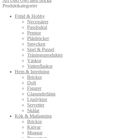
Art Otto Owl liten bricka
Produktkategorier
Fritid & Hobby
Necessärer
Passfodral
Pennor
Plånböcker
Smycken
Spel & Pussel
Träningsprodukter
Väskor
Vattenflaskor
Hem & Inredning
Brickor
Doft
Figurer
Glasunderlägg
Ljuslyktor
Servetter
Skålar
Kök & Matlagning
Brickor
Knivar
Muggar