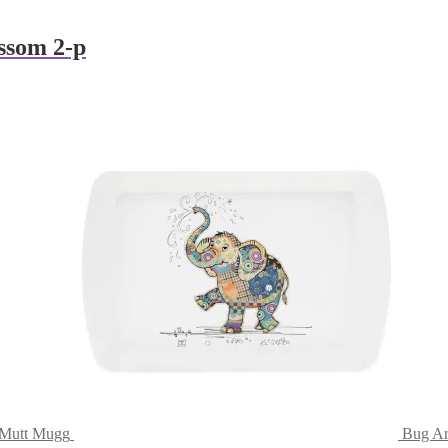
ssom 2-p
 Mutt Mugg
Bug Art