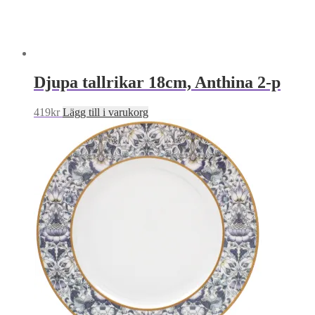
Djupa tallrikar 18cm, Anthina 2-p
419
kr
Lägg till i varukorg