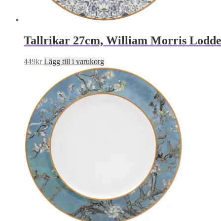
Tallrikar 27cm, William Morris Lodde
449
kr
Lägg till i varukorg