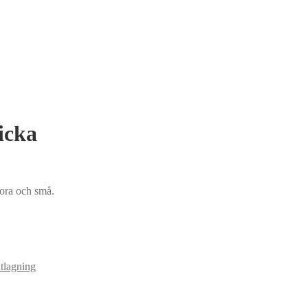
icka
tora och små.
lagning