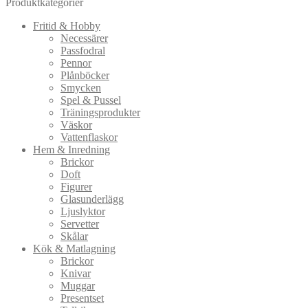
Produktkategorier
Fritid & Hobby
Necessärer
Passfodral
Pennor
Plånböcker
Smycken
Spel & Pussel
Träningsprodukter
Väskor
Vattenflaskor
Hem & Inredning
Brickor
Doft
Figurer
Glasunderlägg
Ljuslyktor
Servetter
Skålar
Kök & Matlagning
Brickor
Knivar
Muggar
Presentset