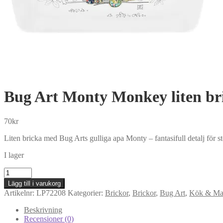
Bug Art Monty Monkey liten br
70
kr
Liten bricka med Bug Arts gulliga apa Monty – fantasifull detalj för s
I lager
Bug
Art
Lägg till i varukorg
Monty
Artikelnr:
LP72208
Kategorier:
Brickor
,
Brickor
,
Bug Art
,
Kök & Mat
Monkey
liten
Beskrivning
bricka
Recensioner (0)