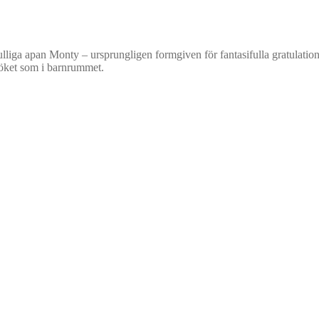
iga apan Monty – ursprungligen formgiven för fantasifulla gratulationsko
köket som i barnrummet.