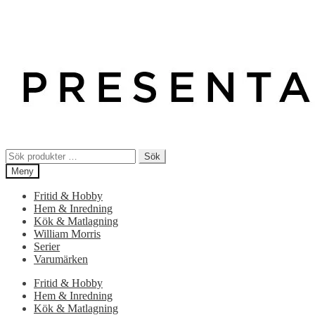
Sök
Sök
efter:
Meny
Fritid & Hobby
Hem & Inredning
Kök & Matlagning
William Morris
Serier
Varumärken
Fritid & Hobby
Hem & Inredning
Kök & Matlagning