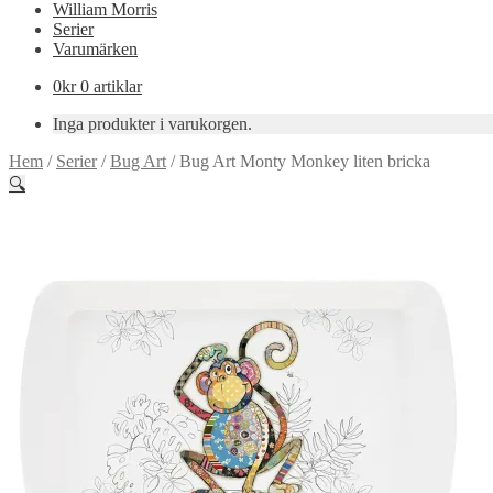
William Morris
Serier
Varumärken
0
kr
0 artiklar
Inga produkter i varukorgen.
Hem
/
Serier
/
Bug Art
/
Bug Art Monty Monkey liten bricka
🔍