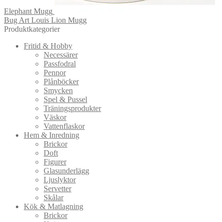
Elephant Mugg
Bug Art Louis Lion Mugg
Produktkategorier
Fritid & Hobby
Necessärer
Passfodral
Pennor
Plånböcker
Smycken
Spel & Pussel
Träningsprodukter
Väskor
Vattenflaskor
Hem & Inredning
Brickor
Doft
Figurer
Glasunderlägg
Ljuslyktor
Servetter
Skålar
Kök & Matlagning
Brickor