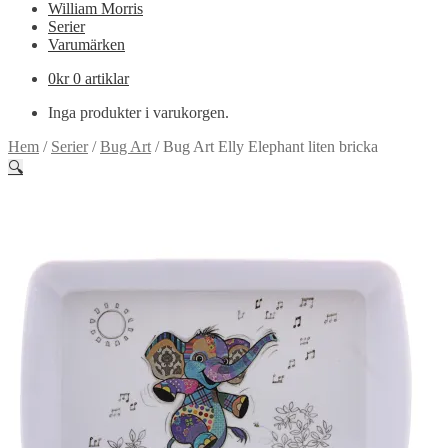
William Morris
Serier
Varumärken
0
kr
0 artiklar
Inga produkter i varukorgen.
Hem
/
Serier
/
Bug Art
/
Bug Art Elly Elephant liten bricka
🔍