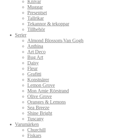
Knivar
Muggar
Presentset
Tallrikar
Tekannor & tekoppar
Tillbehör
Serier
Almond Blossom-Van Gogh
Anthina
Art Deco
Bug Art
Daisy
Fleur
Grafitti
Konstnärer
Lemon Grove
Mon Amie Rörstrand
Olive Grove
Oranges & Lemons
Sea Breeze
Shine Bright
Tuscany
Varumärken
Churchill
Fiskars