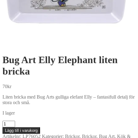
Bug Art Elly Elephant liten
bricka
70
kr
Liten bricka med Bug Arts gulliga elefant Elly – fantasifull detalj för
stora och små.
I lager
Bug
Art
Lägg till i varukorg
Elly
Artikelnr:
LP76052
Kategorier:
Brickor
,
Brickor
,
Bug Art
,
Kök &