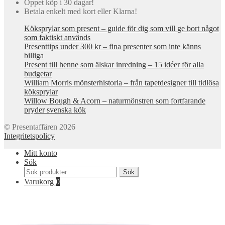
Öppet köp i 30 dagar!
Betala enkelt med kort eller Klarna!
Köksprylar som present – guide för dig som vill ge bort något
som faktiskt används
Presenttips under 300 kr – fina presenter som inte känns
billiga
Present till henne som älskar inredning – 15 idéer för alla
budgetar
William Morris mönsterhistoria – från tapetdesigner till tidlösa
köksprylar
Willow Bough & Acorn – naturmönstren som fortfarande
pryder svenska kök
© Presentaffären 2026
Integritetspolicy
Mitt konto
Sök
Sök
Sök
efter:
Varukorg
0