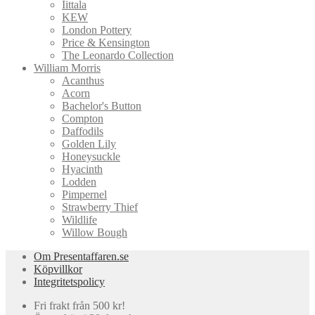
Iittala
KEW
London Pottery
Price & Kensington
The Leonardo Collection
William Morris
Acanthus
Acorn
Bachelor's Button
Compton
Daffodils
Golden Lily
Honeysuckle
Hyacinth
Lodden
Pimpernel
Strawberry Thief
Wildlife
Willow Bough
Om Presentaffaren.se
Köpvillkor
Integritetspolicy
Fri frakt från 500 kr!