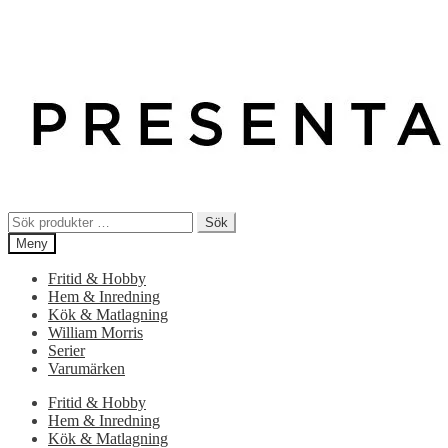
Sök
Sök
efter:
Meny
Fritid & Hobby
Hem & Inredning
Kök & Matlagning
William Morris
Serier
Varumärken
Fritid & Hobby
Hem & Inredning
Kök & Matlagning