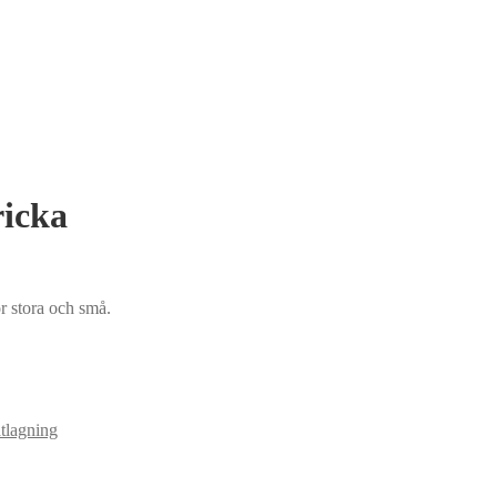
ricka
r stora och små.
lagning