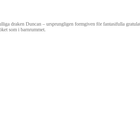
iga draken Duncan – ursprungligen formgiven för fantasifulla gratulation
köket som i barnrummet.