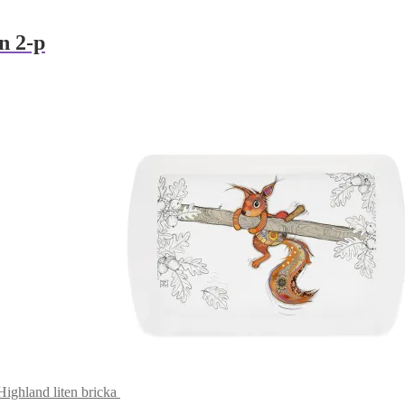
n 2-p
ighland liten bricka