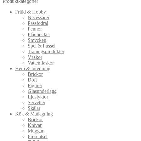
Produktkategorier
Fritid & Hobby
Necessärer
Passfodral
Pennor
Plånböcker
Smycken
Spel & Pussel
Träningsprodukter
Väskor
Vattenflaskor
Hem & Inredning
Brickor
Doft
Figurer
Glasunderlägg
Ljuslyktor
Servetter
Skålar
Kök & Matlagning
Brickor
Knivar
Muggar
Presentset