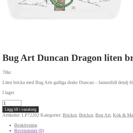
Bug Art Duncan Dragon liten b
70
kr
Liten bricka med Bug Arts gulliga drake Duncan – fantasifull detalj fö
I lager
Bug
Art
Lägg till i varukorg
Duncan
Artikelnr:
LP72202
Kategorier:
Brickor
,
Brickor
,
Bug Art
,
Kök & Mat
Dragon
liten
Beskrivning
bricka
Recensioner (0)