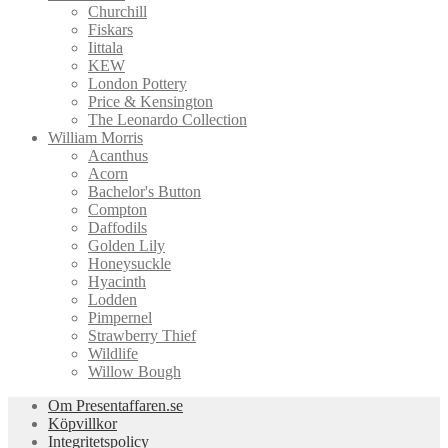
Churchill
Fiskars
Iittala
KEW
London Pottery
Price & Kensington
The Leonardo Collection
William Morris
Acanthus
Acorn
Bachelor's Button
Compton
Daffodils
Golden Lily
Honeysuckle
Hyacinth
Lodden
Pimpernel
Strawberry Thief
Wildlife
Willow Bough
Om Presentaffaren.se
Köpvillkor
Integritetspolicy