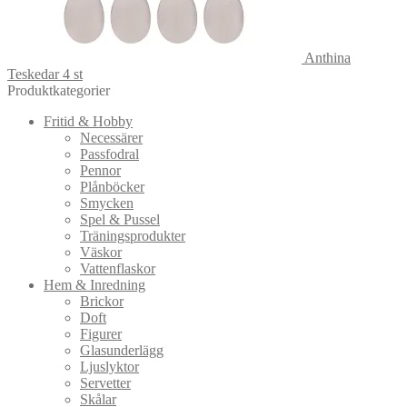
Anthina
Teskedar 4 st
Produktkategorier
Fritid & Hobby
Necessärer
Passfodral
Pennor
Plånböcker
Smycken
Spel & Pussel
Träningsprodukter
Väskor
Vattenflaskor
Hem & Inredning
Brickor
Doft
Figurer
Glasunderlägg
Ljuslyktor
Servetter
Skålar