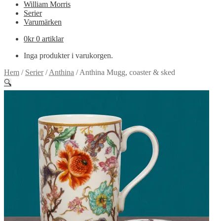
William Morris
Serier
Varumärken
0
kr
0 artiklar
Inga produkter i varukorgen.
Hem
/
Serier
/
Anthina
/
Anthina Mugg, coaster & sked
🔍