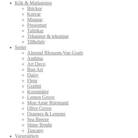
Kök & Matlagning
Brickor
Knivar
Muggar
Presentset
Tallrikar
Tekannor & tekoppar
Tillbehör
Serier
Almond Blossom-Van Gogh
Anthina
Art Deco
Bug Art
Daisy
Fleur
Grafitti
Konstnärer
Lemon Grove
Mon Amie Rörstrand
Olive Grove
Oranges & Lemons
Sea Breeze
Shine Bright
Tuscany
Varumärken