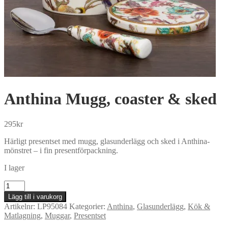
Anthina Mugg, coaster & sked
295
kr
Härligt presentset med mugg, glasunderlägg och sked i Anthina-
mönstret – i fin presentförpackning.
I lager
Anthina
Mugg,
Lägg till i varukorg
coaster
Artikelnr:
LP95084
Kategorier:
Anthina
,
Glasunderlägg
,
Kök &
&
Matlagning
,
Muggar
,
Presentset
sked