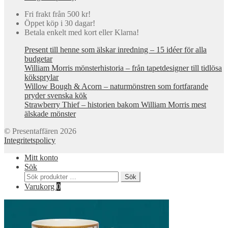
Fri frakt från 500 kr!
Öppet köp i 30 dagar!
Betala enkelt med kort eller Klarna!
Present till henne som älskar inredning – 15 idéer för alla
budgetar
William Morris mönsterhistoria – från tapetdesigner till tidlösa
köksprylar
Willow Bough & Acorn – naturmönstren som fortfarande
pryder svenska kök
Strawberry Thief – historien bakom William Morris mest
älskade mönster
© Presentaffären 2026
Integritetspolicy
Mitt konto
Sök
Sök
Sök
efter:
Varukorg
0