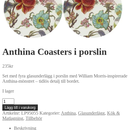
Anthina Coasters i porslin
235
kr
Set med fyra glasunderlägg i porslin med William Morris-inspirerade
Anthina-mönstret – tidlös detalj till bordet.
I lager
Anthina
Coasters
Lägg till i varukorg
i
Artikelnr:
LP95055
Kategorier:
Anthina
,
Glasunderlägg
,
Kök &
porslin
Matlagning
,
Tillbehör
mängd
Beskrivning