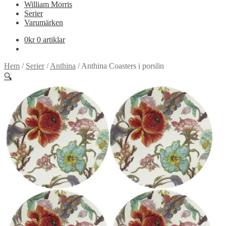
William Morris
Serier
Varumärken
0
kr
0 artiklar
Hem
/
Serier
/
Anthina
/
Anthina Coasters i porslin
🔍