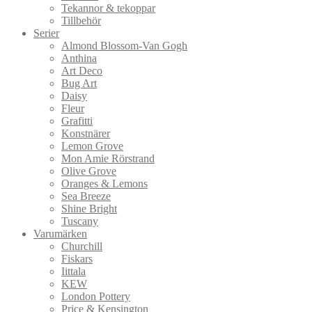
Tekannor & tekoppar
Tillbehör
Serier
Almond Blossom-Van Gogh
Anthina
Art Deco
Bug Art
Daisy
Fleur
Grafitti
Konstnärer
Lemon Grove
Mon Amie Rörstrand
Olive Grove
Oranges & Lemons
Sea Breeze
Shine Bright
Tuscany
Varumärken
Churchill
Fiskars
Iittala
KEW
London Pottery
Price & Kensington