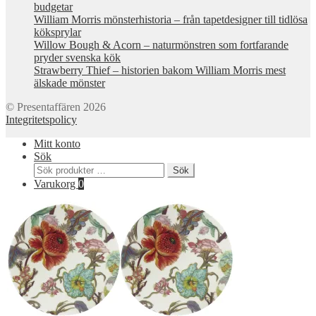
budgetar
William Morris mönsterhistoria – från tapetdesigner till tidlösa
köksprylar
Willow Bough & Acorn – naturmönstren som fortfarande
pryder svenska kök
Strawberry Thief – historien bakom William Morris mest
älskade mönster
© Presentaffären 2026
Integritetspolicy
Mitt konto
Sök
Sök
Sök
efter:
Varukorg
0