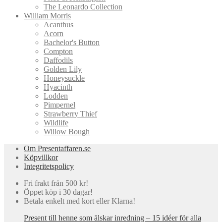
The Leonardo Collection
William Morris
Acanthus
Acorn
Bachelor's Button
Compton
Daffodils
Golden Lily
Honeysuckle
Hyacinth
Lodden
Pimpernel
Strawberry Thief
Wildlife
Willow Bough
Om Presentaffaren.se
Köpvillkor
Integritetspolicy
Fri frakt från 500 kr!
Öppet köp i 30 dagar!
Betala enkelt med kort eller Klarna!
Present till henne som älskar inredning – 15 idéer för alla