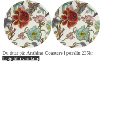
Du tittar på:
Anthina Coasters i porslin
235
kr
Lägg till i varukorg