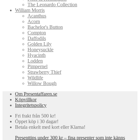
The Leonardo Collection
William Morris
Acanthus
Acorn
Bachelor's Button
Compton
Daffodils
Golden Lily
Honeysuckle
Hyacinth
Lodden
Pimpernel
Strawberry Thief
Wildlife
Willow Bough
Om Presentaffaren.se
Köpvillkor
Integritetspolicy
Fri frakt från 500 kr!
Öppet köp i 30 dagar!
Betala enkelt med kort eller Klarna!
Presenttips under 300 kr – fina presenter som inte känns