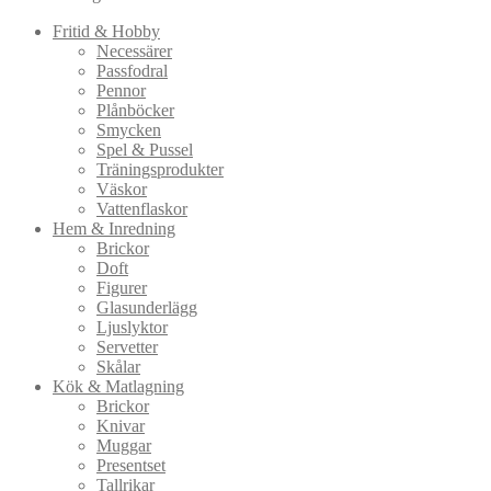
Fritid & Hobby
Necessärer
Passfodral
Pennor
Plånböcker
Smycken
Spel & Pussel
Träningsprodukter
Väskor
Vattenflaskor
Hem & Inredning
Brickor
Doft
Figurer
Glasunderlägg
Ljuslyktor
Servetter
Skålar
Kök & Matlagning
Brickor
Knivar
Muggar
Presentset
Tallrikar