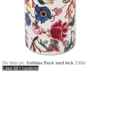
Du tittar på:
Anthina Burk med lock
330
kr
Lägg till i varukorg