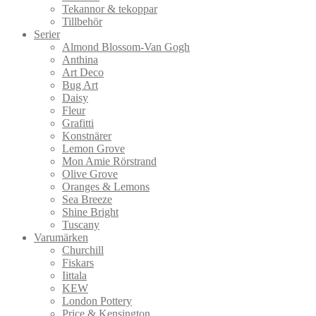
Tekannor & tekoppar
Tillbehör
Serier
Almond Blossom-Van Gogh
Anthina
Art Deco
Bug Art
Daisy
Fleur
Grafitti
Konstnärer
Lemon Grove
Mon Amie Rörstrand
Olive Grove
Oranges & Lemons
Sea Breeze
Shine Bright
Tuscany
Varumärken
Churchill
Fiskars
Iittala
KEW
London Pottery
Price & Kensington