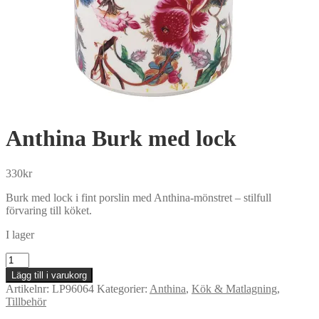
Anthina Burk med lock
330
kr
Burk med lock i fint porslin med Anthina-mönstret – stilfull
förvaring till köket.
I lager
Anthina
Burk
Lägg till i varukorg
med
Artikelnr:
LP96064
Kategorier:
Anthina
,
Kök & Matlagning
,
lock
Tillbehör
mängd