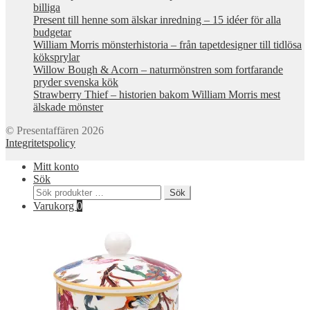
billiga
Present till henne som älskar inredning – 15 idéer för alla
budgetar
William Morris mönsterhistoria – från tapetdesigner till tidlösa
köksprylar
Willow Bough & Acorn – naturmönstren som fortfarande
pryder svenska kök
Strawberry Thief – historien bakom William Morris mest
älskade mönster
© Presentaffären 2026
Integritetspolicy
Mitt konto
Sök
Sök
Sök
efter:
Varukorg
0