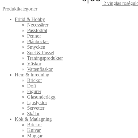
2 vinglas roségul
Produktkategorier
Fritid & Hobby
Necessärer
Passfodral
Pennor
Plånböcker
Smycken
Spel & Pussel
Träningsprodukter
Väskor
Vattenflaskor
Hem & Inredning
Brickor
Doft
Figurer
Glasunderlägg
Ljuslyktor
Servetter
Skålar
Kök & Matlagning
Brickor
Knivar
Muggar