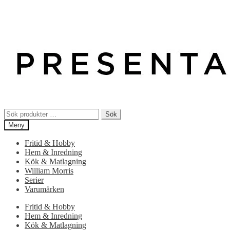
Sök
Sök
efter:
Meny
Fritid & Hobby
Hem & Inredning
Kök & Matlagning
William Morris
Serier
Varumärken
Fritid & Hobby
Hem & Inredning
Kök & Matlagning