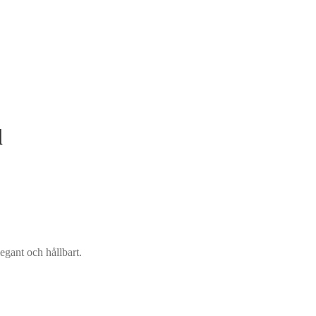
l
legant och hållbart.