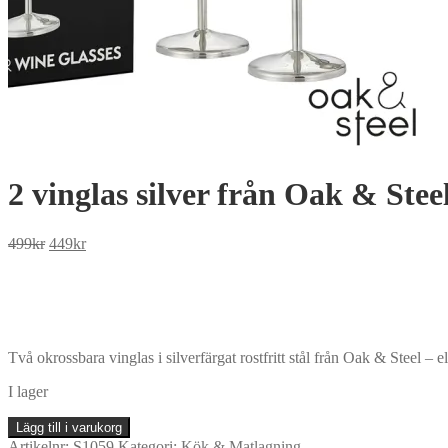
2 vinglas silver från Oak & Stee
Det
Det
499
kr
449
kr
ursprungliga
nuvarande
priset
priset
var:
är:
499kr.
449kr.
Två okrossbara vinglas i silverfärgat rostfritt stål från Oak & Steel – e
I lager
2
Lägg till i varukorg
vinglas
Artikelnr:
S1059
Kategori:
Kök & Matlagning