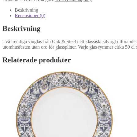
silver
från
Beskrivning
Oak
Recensioner (0)
&
Steel
Beskrivning
mängd
Två trendiga vinglas från Oak & Steel i ett klassiskt silvrigt utförande.
utomhusfesten utan oro för glassplitter. Varje glas rymmer cirka 50 cl
Relaterade produkter