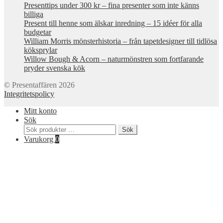
Presenttips under 300 kr – fina presenter som inte känns
billiga
Present till henne som älskar inredning – 15 idéer för alla
budgetar
William Morris mönsterhistoria – från tapetdesigner till tidlösa
köksprylar
Willow Bough & Acorn – naturmönstren som fortfarande
pryder svenska kök
© Presentaffären 2026
Integritetspolicy
Mitt konto
Sök
Sök
Sök
efter:
Varukorg
0