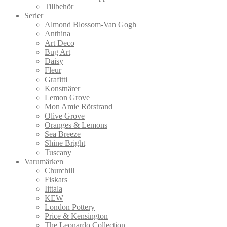
Tillbehör
Serier
Almond Blossom-Van Gogh
Anthina
Art Deco
Bug Art
Daisy
Fleur
Grafitti
Konstnärer
Lemon Grove
Mon Amie Rörstrand
Olive Grove
Oranges & Lemons
Sea Breeze
Shine Bright
Tuscany
Varumärken
Churchill
Fiskars
Iittala
KEW
London Pottery
Price & Kensington
The Leonardo Collection