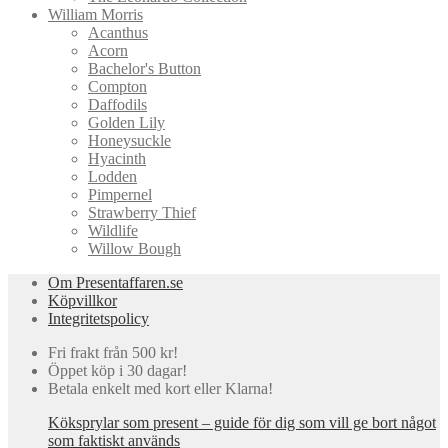
William Morris
Acanthus
Acorn
Bachelor's Button
Compton
Daffodils
Golden Lily
Honeysuckle
Hyacinth
Lodden
Pimpernel
Strawberry Thief
Wildlife
Willow Bough
Om Presentaffaren.se
Köpvillkor
Integritetspolicy
Fri frakt från 500 kr!
Öppet köp i 30 dagar!
Betala enkelt med kort eller Klarna!
Köksprylar som present – guide för dig som vill ge bort något
som faktiskt används