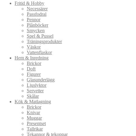
Fritid & Hobby
Necessärer
Passfodral
Pennor
Plånböcker
Smycken
Spel & Pussel
Träningsprodukter
Väskor
Vattenflaskor
Hem & Inredning
Brickor
Doft
Figurer
Glasunderlägg
Ljuslyktor
Servetter
Skålar
Kök & Matlagning
Brickor
Knivar
Muggar
Presentset
Tallrikar
Tekannor & tekoppar