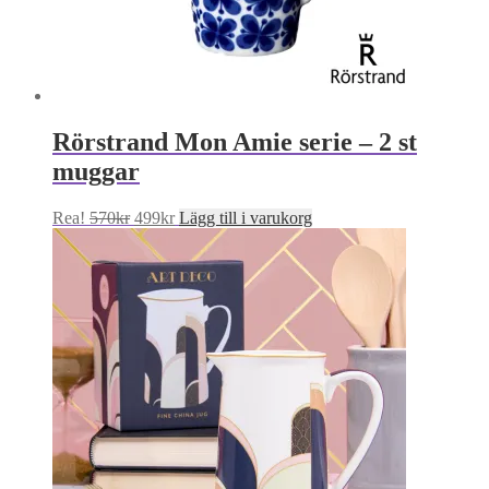
Rörstrand Mon Amie serie – 2 st
muggar
Det
Det
Rea!
570
kr
499
kr
Lägg till i varukorg
ursprungliga
nuvarande
priset
priset
var:
är:
570kr.
499kr.