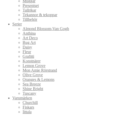
Muggar
Presentset
Tallrikar
Tekannor & tekoppar
Tillbehör
Serier
Almond Blossom-Van Gogh
Anthina
Art Deco
Bug Art
Daisy
Fleur
Grafitti
Konstnärer
Lemon Grove
Mon Amie Rörstrand
Olive Grove
Oranges & Lemons
Sea Breeze
Shine Bright
Tuscany
Varumärken
Churchill
Fiskars
Iittala