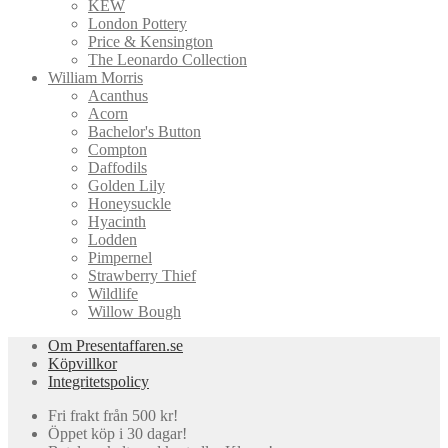
KEW
London Pottery
Price & Kensington
The Leonardo Collection
William Morris
Acanthus
Acorn
Bachelor's Button
Compton
Daffodils
Golden Lily
Honeysuckle
Hyacinth
Lodden
Pimpernel
Strawberry Thief
Wildlife
Willow Bough
Om Presentaffaren.se
Köpvillkor
Integritetspolicy
Fri frakt från 500 kr!
Öppet köp i 30 dagar!