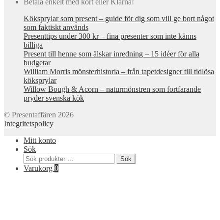
Betala enkelt med kort eller Klarna!
Köksprylar som present – guide för dig som vill ge bort något
som faktiskt används
Presenttips under 300 kr – fina presenter som inte känns
billiga
Present till henne som älskar inredning – 15 idéer för alla
budgetar
William Morris mönsterhistoria – från tapetdesigner till tidlösa
köksprylar
Willow Bough & Acorn – naturmönstren som fortfarande
pryder svenska kök
© Presentaffären 2026
Integritetspolicy
Mitt konto
Sök
Sök
Sök
efter:
Varukorg
0