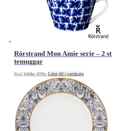
Rörstrand Mon Amie serie – 2 st
temuggar
Det
Det
Rea!
630
kr
499
kr
Lägg till i varukorg
ursprungliga
nuvarande
priset
priset
var:
är:
630kr.
499kr.