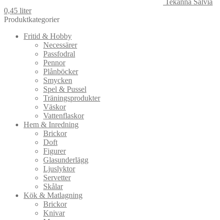
Tekanna Salvia
0,45 liter
Produktkategorier
Fritid & Hobby
Necessärer
Passfodral
Pennor
Plånböcker
Smycken
Spel & Pussel
Träningsprodukter
Väskor
Vattenflaskor
Hem & Inredning
Brickor
Doft
Figurer
Glasunderlägg
Ljuslyktor
Servetter
Skålar
Kök & Matlagning
Brickor
Knivar